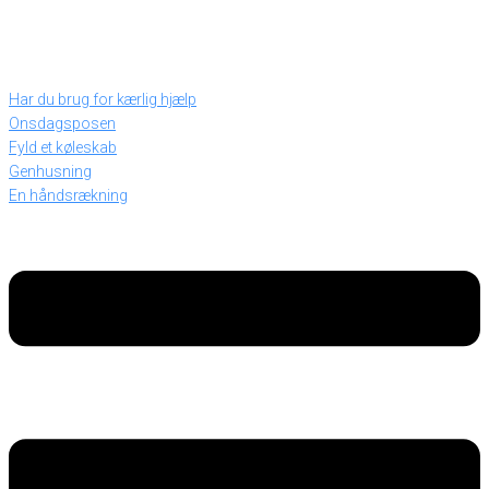
Har du brug for kærlig hjælp
Onsdagsposen
Fyld et køleskab
Genhusning
En håndsrækning