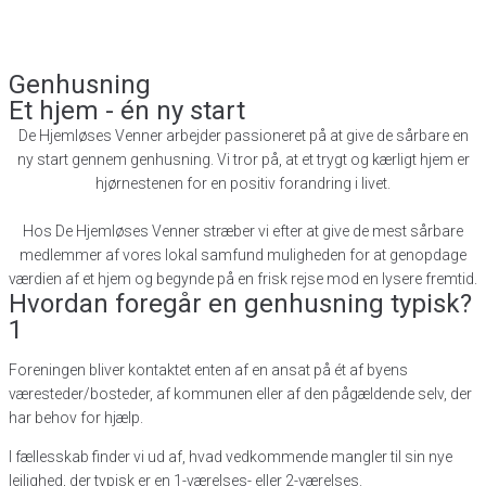
Genhusning
Et hjem - én ny start
De Hjemløses Venner arbejder passioneret på at give de sårbare en
ny start gennem genhusning. Vi tror på, at et trygt og kærligt hjem er
hjørnestenen for en positiv forandring i livet.
Hos De Hjemløses Venner stræber vi efter at give de mest sårbare
medlemmer af vores lokal samfund muligheden for at genopdage
værdien af et hjem og begynde på en frisk rejse mod en lysere fremtid.
Hvordan foregår en genhusning typisk?
1
Foreningen bliver kontaktet enten af en ansat på ét af byens
væresteder/bosteder, af kommunen eller af den pågældende selv, der
har behov for hjælp.
I fællesskab finder vi ud af, hvad vedkommende mangler til sin nye
lejlighed, der typisk er en 1-værelses- eller 2-værelses.